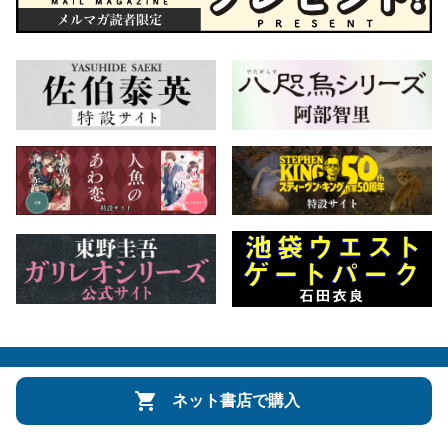
会社概要
自費出版のご案内
お問合せ
ネット書店で購入
株式会社文藝春秋
文春オンライン
Number Web
CREA WEB
Copyright © Bungeishunju Ltd.