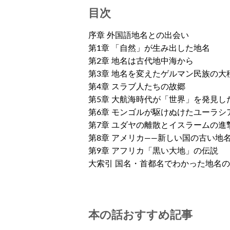
目次
序章 外国語地名との出会い
第1章 「自然」が生み出した地名
第2章 地名は古代地中海から
第3章 地名を変えたゲルマン民族の大
第4章 スラブ人たちの故郷
第5章 大航海時代が「世界」を発見し
第6章 モンゴルが駆けぬけたユーラシ
第7章 ユダヤの離散とイスラームの進
第8章 アメリカ――新しい国の古い地
第9章 アフリカ「黒い大地」の伝説
大索引 国名・首都名でわかった地名
本の話おすすめ記事