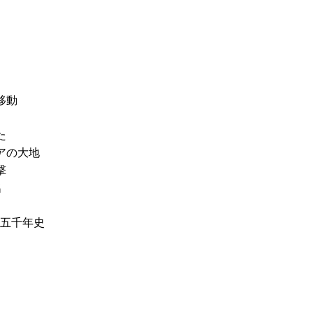
移動
た
アの大地
撃
名
の五千年史