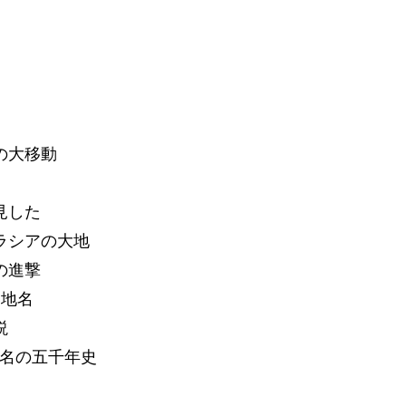
の大移動
見した
ラシアの大地
の進撃
い地名
説
地名の五千年史