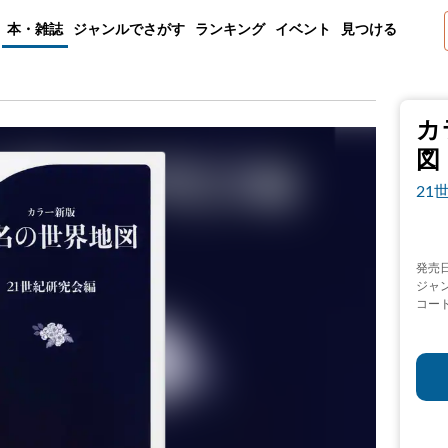
本・雑誌
ジャンルでさがす
ランキング
イベント
見つける
カ
図
21
発売
ジャ
コー