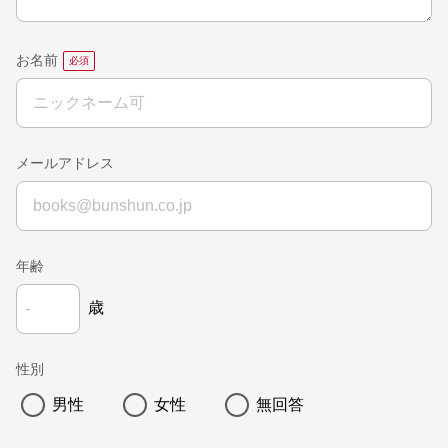
お名前
メールアドレス
年齢
歳
性別
男性
女性
無回答