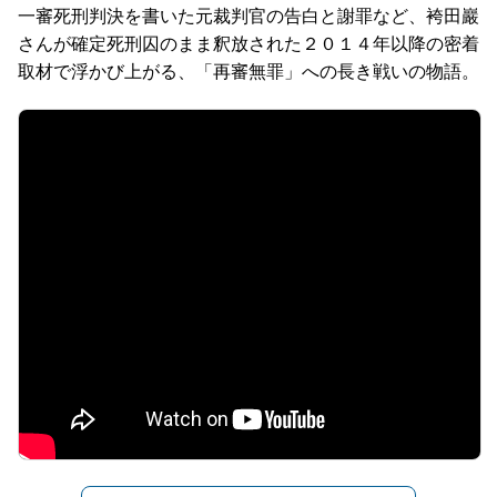
一審死刑判決を書いた元裁判官の告白と謝罪など、袴田巖
さんが確定死刑囚のまま釈放された２０１４年以降の密着
取材で浮かび上がる、「再審無罪」への長き戦いの物語。