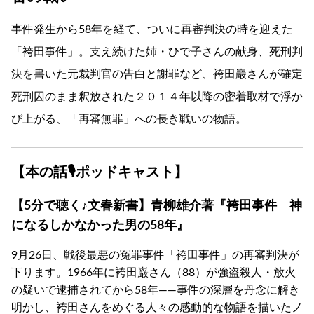
事件発生から58年を経て、ついに再審判決の時を迎えた
「袴田事件」。支え続けた姉・ひで子さんの献身、死刑判
決を書いた元裁判官の告白と謝罪など、袴田巖さんが確定
死刑囚のまま釈放された２０１４年以降の密着取材で浮か
び上がる、「再審無罪」への長き戦いの物語。
【本の話🎙ポッドキャスト】
【5分で聴く♪文春新書】青柳雄介著『袴田事件 神
になるしかなかった男の58年』
9月26日、戦後最悪の冤罪事件「袴田事件」の再審判決が
下ります。1966年に袴田巌さん（88）が強盗殺人・放火
の疑いで逮捕されてから58年――事件の深層を丹念に解き
明かし、袴田さんをめぐる人々の感動的な物語を描いたノ