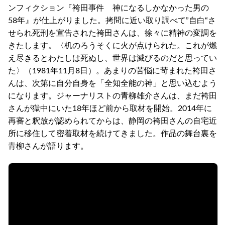
ンフィクション『袴田事件 神になるしかなかった男の
58年』が仕上がりました。拷問に近い取り調べて”自白“さ
せられ死刑を宣告された袴田さんは、徐々に精神の変調を
きたします。〈机のろうそくに火が点けられた。これが燃
え尽きるとわたしは死ぬし、世界は滅びるのだと思ってい
た〉（1981年11月8日）。あまりの苦悩に苛まれた袴田さ
んは、次第に自分自身を「全知全能の神」と思い込むよう
になります。ジャーナリストの青柳雄介さんは、まだ袴田
さんが獄中にいた18年ほど前から取材を開始。2014年に
再審と釈放が認められてからは、静岡の袴田さんの自宅近
所に移住して密着取材を続けてきました。作品の舞台裏を
青柳さんが語ります。