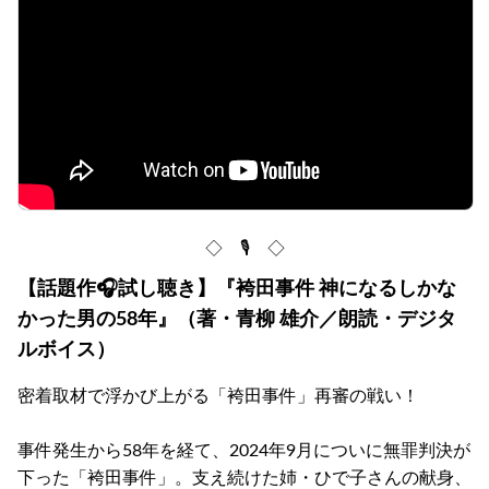
◇ 🎙 ◇
【話題作🎧試し聴き】『袴田事件 神になるしかな
かった男の58年』（著・青柳 雄介／朗読・デジタ
ルボイス）
密着取材で浮かび上がる「袴田事件」再審の戦い！
事件発生から58年を経て、2024年9月についに無罪判決が
下った「袴田事件」。支え続けた姉・ひで子さんの献身、