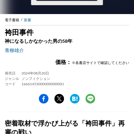
電子書籍
新書
袴田事件
神になるしかなかった男の58年
青柳雄介
価格：
※各書店サイトで確認してください
発売日
2024年08月20日
ジャンル
ノンフィクション
コード
1666145300000000000U
密着取材で浮かび上がる「袴田事件」再
審の戦い