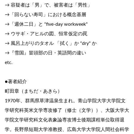
→ 容疑者は「男」で、被害者は「男性」
→「回らない寿司」における概念基層
→「週休二日」と "five-day workweek"
→ ウサギ・アヒルの図、恒常仮定の罠
→ 風呂上がりのタオル 「拭く」か "dry" か
→『雪国』冒頭部の日・英語間の違い
etc.
●著者紹介
町田章（まちだ・あきら）
1970年、群馬県草津温泉生まれ。青山学院大学大学院文
学研究科英米文学専攻修了（修士（文学））、大阪大学大
学院文学研究科文化表象論専攻博士後期課程単位取得退
学。長野県短期大学准教授、広島大学大学院人間社会科学