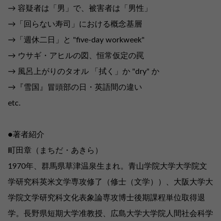
→ 容疑者は「男」で、被害者は「男性」
→「回らない寿司」における概念基層
→「週休二日」と "five-day workweek"
→ ウサギ・アヒルの図、恒常仮定の罠
→ 風呂上がりのタオル 「拭く」か "dry" か
→『雪国』冒頭部の日・英語間の違い
etc.
●著者紹介
町田章（まちだ・あきら）
1970年、群馬県草津温泉生まれ。青山学院大学大学院文
学研究科英米文学専攻修了（修士（文学））、大阪大学大
学院文学研究科文化表象論専攻博士後期課程単位取得退
学。長野県短期大学准教授、広島大学大学院人間社会科学