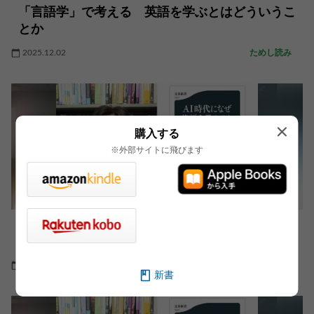
「言語学」で考える 英語を学ぶとはどういうこ
とか
2025.12.02
ためし読み
購入する
※外部サイトに飛びます
『雪国』の冒頭部を英語にすると… 言語学で考
える“内から見るか、外から見るか”
2025.12.01
特集
新書