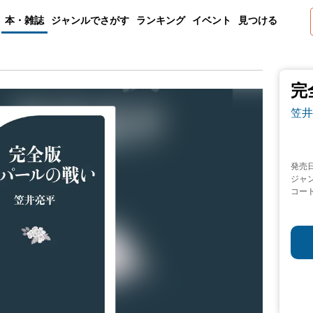
本・雑誌
ジャンルでさがす
ランキング
イベント
見つける
完
笠井
発売
ジャ
コー