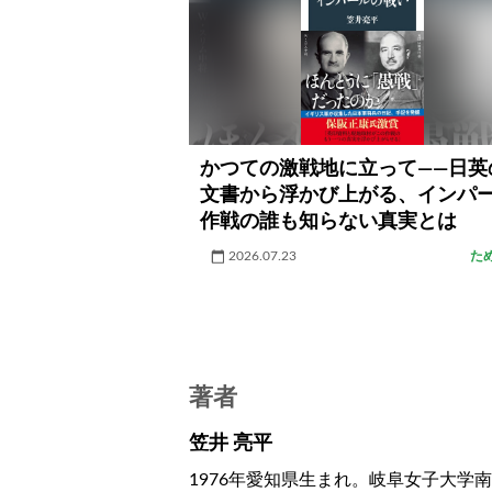
かつての激戦地に立って――日英
文書から浮かび上がる、インパ
作戦の誰も知らない真実とは
2026.07.23
た
著者
笠井 亮平
1976年愛知県生まれ。岐阜女子大学