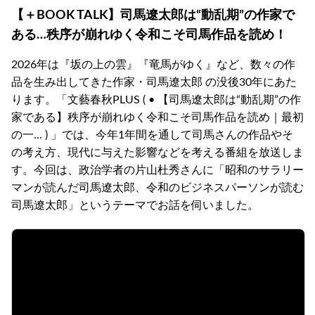
【＋BOOK TALK】司馬遼太郎は“動乱期”の作家で
ある…秩序が崩れゆく令和こそ司馬作品を読め！
2026年は『坂の上の雲』『竜馬がゆく』など、数々の作
品を生み出してきた作家・司馬遼太郎 の没後30年にあた
ります。「文藝春秋PLUS ( • 【司馬遼太郎は“動乱期”の作
家である】秩序が崩れゆく令和こそ司馬作品を読め｜最初
の一... ) 」では、今年1年間を通して司馬さんの作品やそ
の考え方、現代に与えた影響などを考える番組を放送しま
す。今回は、政治学者の片山杜秀さんに「昭和のサラリー
マンが読んだ司馬遼太郎、令和のビジネスパーソンが読む
司馬遼太郎」というテーマでお話を伺いました。