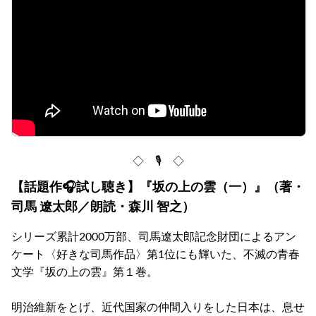
◇ 🎙 ◇
【話題作🎧試し聴き】『坂の上の雲（一）』（著・
司馬 遼太郎／朗読・森川 智之）
シリーズ累計2000万部、司馬遼太郎記念財団によるアン
ケート〈好きな司馬作品〉第1位にも輝いた、不滅の青春
文学『坂の上の雲』第１巻。
明治維新をとげ、近代国家の仲間入りをした日本は、息せ