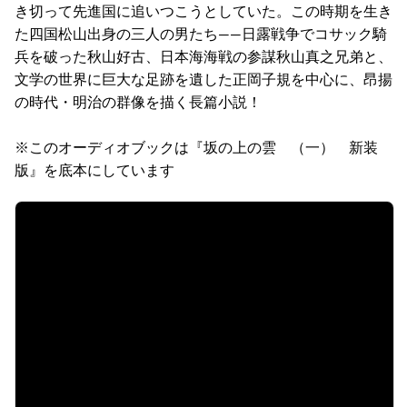
き切って先進国に追いつこうとしていた。この時期を生き
た四国松山出身の三人の男たち――日露戦争でコサック騎
兵を破った秋山好古、日本海海戦の参謀秋山真之兄弟と、
文学の世界に巨大な足跡を遺した正岡子規を中心に、昂揚
の時代・明治の群像を描く長篇小説！
※このオーディオブックは『坂の上の雲 （一） 新装
版』を底本にしています