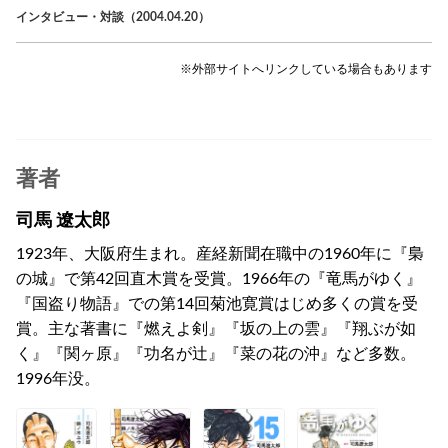
インタビュー・対談（2004.04.20）
※外部サイトへリンクしている場合もあります
著者
司馬 遼太郎
1923年、大阪府生まれ。産経新聞在職中の1960年に『梟
の城』で第42回直木賞を受賞。1966年の『竜馬がゆく』
『国盗り物語』での第14回菊池寛賞はじめ多くの賞を受
賞。主な著書に『燃えよ剣』『坂の上の雲』『翔ぶが如
く』『関ヶ原』『功名が辻』『菜の花の沖』など多数。
1996年没。