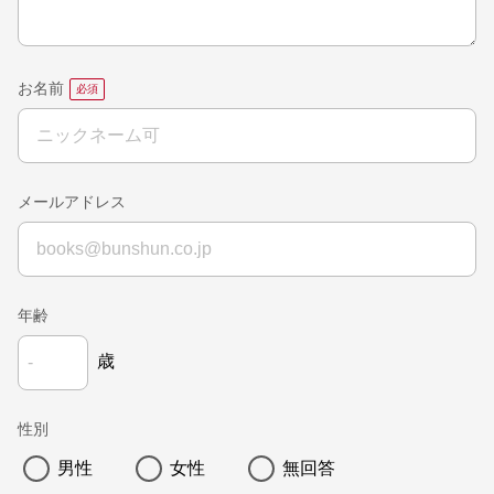
お名前
メールアドレス
年齢
歳
性別
男性
女性
無回答