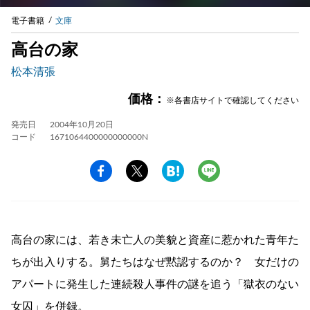
電子書籍
文庫
高台の家
松本清張
価格：
※各書店サイトで確認してください
発売日
2004年10月20日
コード
1671064400000000000N
高台の家には、若き未亡人の美貌と資産に惹かれた青年た
ちが出入りする。舅たちはなぜ黙認するのか？ 女だけの
アパートに発生した連続殺人事件の謎を追う「獄衣のない
女囚」を併録。