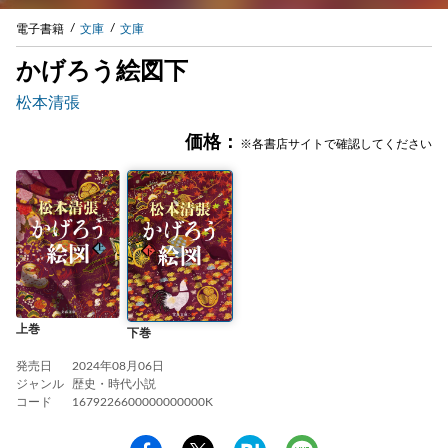
電子書籍
文庫
文庫
かげろう絵図下
松本清張
価格：
※各書店サイトで確認してください
上巻
下巻
発売日
2024年08月06日
ジャンル
歴史・時代小説
コード
1679226600000000000K