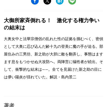
大御所家斉倒れる！ 激化する権力争い
の結末は
大奥女中と法華宗僧侶の乱れた性の証拠を掴むべく、密偵
として大奥に忍び込んだ齢十九の登美に魔の手が迫る。部
屋住みの三男坊、新之助が大胆に敵を翻弄し、事態はます
ます息をもつかせぬ大攻防へ。両陣営に犠牲者が続出。そ
して、衝撃的な結末は——。全てを見届けた新之助の目に
は儚い陽炎が揺れていた。解説・島内景二
著者