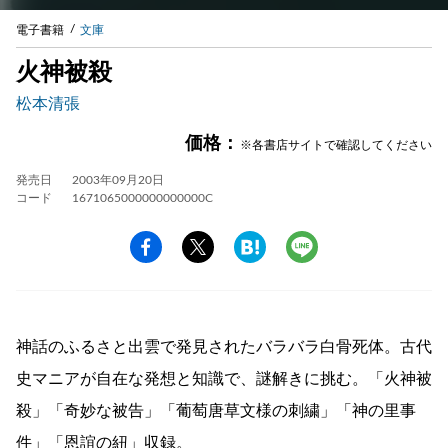
電子書籍
文庫
火神被殺
松本清張
価格：
※各書店サイトで確認してください
発売日
2003年09月20日
コード
1671065000000000000C
神話のふるさと出雲で発見されたバラバラ白骨死体。古代
史マニアが自在な発想と知識で、謎解きに挑む。「火神被
殺」「奇妙な被告」「葡萄唐草文様の刺繍」「神の里事
件」「恩誼の紐」収録。