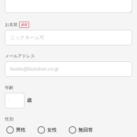
お名前
メールアドレス
年齢
歳
性別
男性
女性
無回答