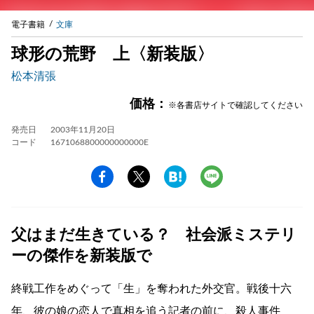
電子書籍
文庫
球形の荒野 上〈新装版〉
松本清張
価格：
※各書店サイトで確認してください
発売日
2003年11月20日
コード
1671068800000000000E
父はまだ生きている？ 社会派ミステリ
ーの傑作を新装版で
終戦工作をめぐって「生」を奪われた外交官。戦後十六
年、彼の娘の恋人で真相を追う記者の前に、殺人事件