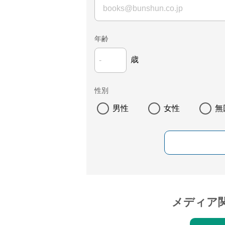
年齢
歳
性別
男性
女性
無
メディア