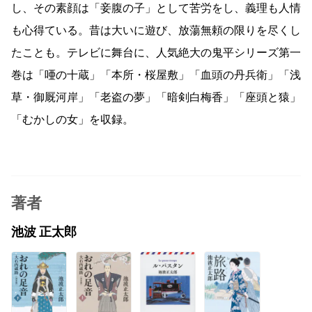
し、その素顔は「妾腹の子」として苦労をし、義理も人情
も心得ている。昔は大いに遊び、放蕩無頼の限りを尽くし
たことも。テレビに舞台に、人気絶大の鬼平シリーズ第一
巻は「唖の十蔵」「本所・桜屋敷」「血頭の丹兵衛」「浅
草・御厩河岸」「老盗の夢」「暗剣白梅香」「座頭と猿」
「むかしの女」を収録。
著者
池波 正太郎