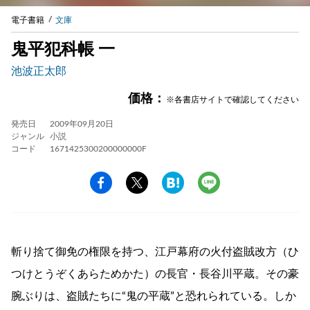
電子書籍
文庫
鬼平犯科帳 一
池波正太郎
価格：
※各書店サイトで確認してください
発売日
2009年09月20日
ジャンル
小説
コード
1671425300200000000F
斬り捨て御免の権限を持つ、江戸幕府の火付盗賊改方（ひ
つけとうぞくあらためかた）の長官・長谷川平蔵。その豪
腕ぶりは、盗賊たちに“鬼の平蔵”と恐れられている。しか