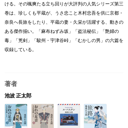
ける。その颯爽たる立ち回りが大評判の人気シリーズ第三
巻は、珍しくも平蔵が、うさ忠こと木村忠吾を供に京都・
奈良へ長旅をしたり、平蔵の妻・久栄が活躍する、動きの
ある傑作揃い。「麻布ねずみ坂」「盗法秘伝」「艶婦の
毒」「兇剣」「駿州・宇津谷峠」「むかしの男」の六篇を
収録している。
著者
池波 正太郎