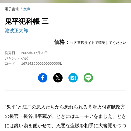
電子書籍
文庫
鬼平犯科帳 三
池波正太郎
価格：
※各書店サイトで確認してください
発売日
2009年09月20日
ジャンル
小説
コード
1671425500200000000L
“鬼平”と江戸の悪人たちから恐れられる幕府火付盗賊改方
の長官・長谷川平蔵が、ときにはユーモアをまじえ、とき
には鋭い勘を働かせて、兇悪な盗賊を相手に大奮闘をつづ