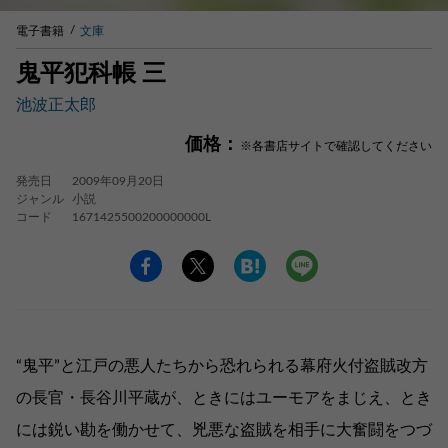
電子書籍
文庫
鬼平犯科帳 三
池波正太郎
価格：
※各書店サイトで確認してください
発売日
2009年09月20日
ジャンル
小説
コード
1671425500200000000L
“鬼平”と江戸の悪人たちから恐れられる幕府火付盗賊改方
の長官・長谷川平蔵が、ときにはユーモアをまじえ、とき
には鋭い勘を働かせて、兇悪な盗賊を相手に大奮闘をつづ