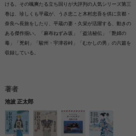
ける。その颯爽たる立ち回りが大評判の人気シリーズ第三
巻は、珍しくも平蔵が、うさ忠こと木村忠吾を供に京都・
奈良へ長旅をしたり、平蔵の妻・久栄が活躍する、動きの
ある傑作揃い。「麻布ねずみ坂」「盗法秘伝」「艶婦の
毒」「兇剣」「駿州・宇津谷峠」「むかしの男」の六篇を
収録している。
著者
池波 正太郎