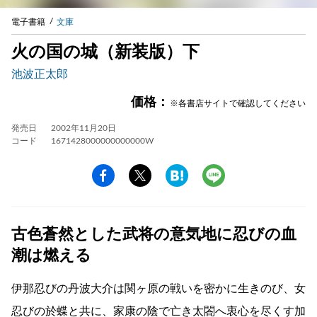
電子書籍
文庫
火の国の城（新装版）下
池波正太郎
価格：
※各書店サイトで確認してください
発売日
2002年11月20日
コード
1671428000000000000W
古色蒼然とした武将の意気地に忍びの血
潮は燃える
伊那忍びの丹波大介は関ヶ原の戦いを密かに生きのび、女
忍びの於蝶と共に、家康の陰で亡き太閤へ衷心を尽くす加