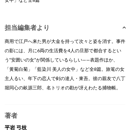
女中」など全8篇
担当編集者より
商用で江戸へ来た男が大金を持って次々と姿を消す。事件
の影には、月に6両の生活費を4人の旦那で都合するとい
う“安囲いの女”が関係しているらしい——表題作ほか、
「黄菊白菊」「藍染川 美人の女中」など全8篇。旅篭の女
主人るい、年下の恋人で剣の達人・東吾。彼の親友で八丁
堀同心の畝源三郎、名トリオの勘が冴えわたる捕物帳。
著者
平岩 弓枝