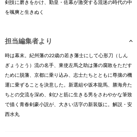
剣技に磨きをかけ、勤皇・佐幕が激突する混迷の時代の中
を颯爽と生きぬく
担当編集者より
時は幕末。紀州藩の22歳の若き藩士にして心形刀（しん
ぎょうとう）流の名手、東使左馬之助は藩の腐敗をただす
ために脱藩、京都に乗り込み、志士たちとともに尊攘の機
運に乗ずることを決意した。新選組や坂本龍馬、勝海舟た
ちとの交流を深め、剣ひと筋に生きる男をさわやかな筆致
で描く青春剣豪小説が、大きい活字の新装版に。解説・安
西水丸