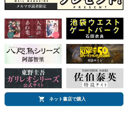
ネット書店で購入
会社概要
自費出版のご案内
お問合せ
株式会社文藝春秋
文春オンライン
Number Web
CREA WEB
Copyright © Bungeishunju Ltd.