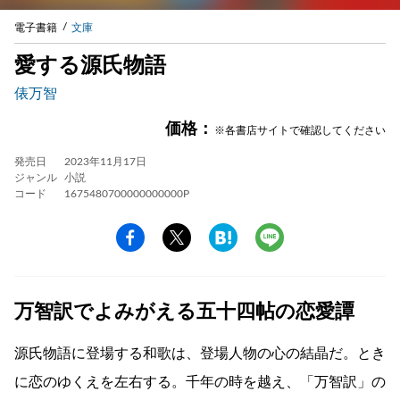
電子書籍
文庫
愛する源氏物語
俵万智
価格：
※各書店サイトで確認してください
発売日
2023年11月17日
ジャンル
小説
コード
1675480700000000000P
万智訳でよみがえる五十四帖の恋愛譚
源氏物語に登場する和歌は、登場人物の心の結晶だ。とき
に恋のゆくえを左右する。千年の時を越え、「万智訳」の