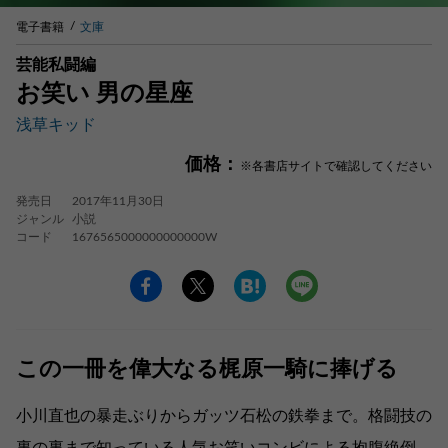
電子書籍
文庫
芸能私闘編
お笑い 男の星座
浅草キッド
価格：
※各書店サイトで確認してください
発売日
2017年11月30日
ジャンル
小説
コード
1676565000000000000W
この一冊を偉大なる梶原一騎に捧げる
小川直也の暴走ぶりからガッツ石松の鉄拳まで。格闘技の