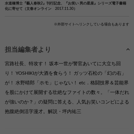
水道橋博士『藝人春秋2』刊行記念、『お笑い 男の星座』シリーズ電子書籍
化に寄せて（文春オンライン 2017.11.30）
※外部サイトへリンクしている場合もあります
担当編集者より
宮路社長、特攻す！ 坂本一世が警官あいてに大立ち回
り！ YOSHIKIが大酒を食らう！ ガッツ石松の「幻の右」
が！ 水野晴郎「ホモ」じゃない！ etc．格闘技界＆芸能界
を股にかけて展開する壮絶なファイトの数々。「一体だれ
が強いのか？」の疑問に答える、人気お笑いコンビによる
抱腹絶倒活字漫才。解説・坪内祐三