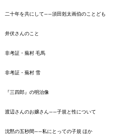
二十年を共にして――須田剋太画伯のことども
井伏さんのこと
非考証・蕪村 毛馬
非考証・蕪村 雪
『三四郎』の明治像
渡辺さんのお嬢さん――子規と性について
沈黙の五秒間――私にとっての子規 ほか