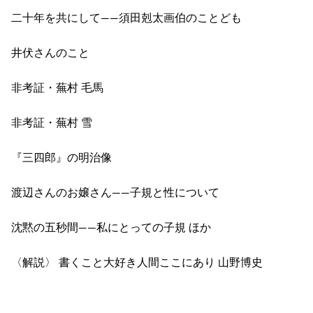
二十年を共にして――須田剋太画伯のことども
井伏さんのこと
非考証・蕪村 毛馬
非考証・蕪村 雪
『三四郎』の明治像
渡辺さんのお嬢さん――子規と性について
沈黙の五秒間――私にとっての子規 ほか
〈解説〉 書くこと大好き人間ここにあり 山野博史