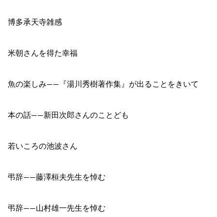
博多承天寺雑感
米朝さんを得た幸福
魚の楽しみ――『湯川秀樹著作集』が出ることをきいて
本の話――新田次郎さんのことども
若いころの池波さん
弔辞――藤澤桓夫先生を悼む
弔辞――山村雄一先生を悼む