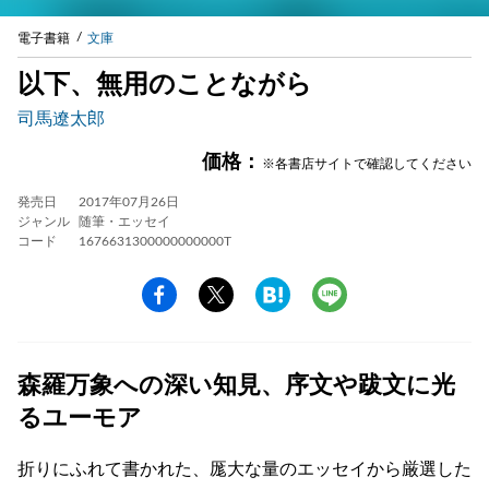
電子書籍
文庫
以下、無用のことながら
司馬遼太郎
価格：
※各書店サイトで確認してください
発売日
2017年07月26日
ジャンル
随筆・エッセイ
コード
1676631300000000000T
森羅万象への深い知見、序文や跋文に光
るユーモア
折りにふれて書かれた、厖大な量のエッセイから厳選した