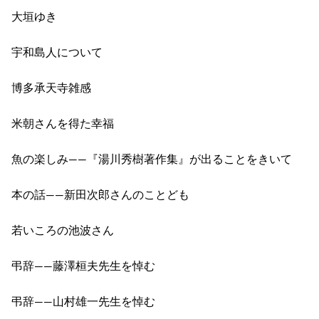
大垣ゆき
宇和島人について
博多承天寺雑感
米朝さんを得た幸福
魚の楽しみ――『湯川秀樹著作集』が出ることをきいて
本の話――新田次郎さんのことども
若いころの池波さん
弔辞――藤澤桓夫先生を悼む
弔辞――山村雄一先生を悼む