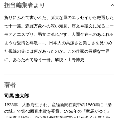
担当編集者より
折りにふれて書かれた、膨大な量のエッセイから厳選した
七十一篇。森羅万象への深い知見、序文や跋文に光るユー
モアとエスプリ、弔文に流れだす、人間存在へのあふれる
ような愛情と尊敬——。日本人の高潔さと美しさを見つめ
た視線の先には何があったのか。この作家の豊穣な世界
に、あらためて酔う一冊。解説・山野博史
著者
司馬 遼太郎
1923年、大阪府生まれ。産経新聞在職中の1960年に『梟
の城』で第42回直木賞を受賞。1966年の『竜馬がゆく』