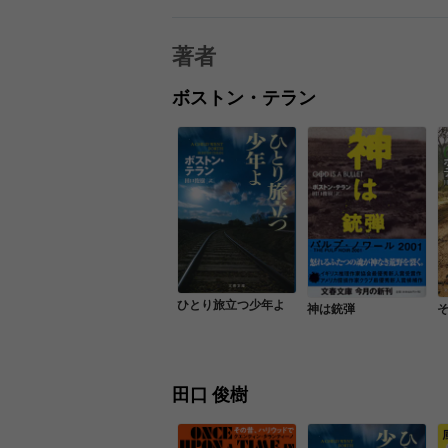
著者
ボストン・テラン
ひとり旅立つ少年よ
神は銃弾
田口 俊樹