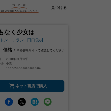
見つける
もなく少女は
トン・テラン
田口俊樹
価格：
※各書店サイトで確認してください
日
2018年01月12日
ンル
小説
ド
1677058700000000000Q
ネット書店で購入