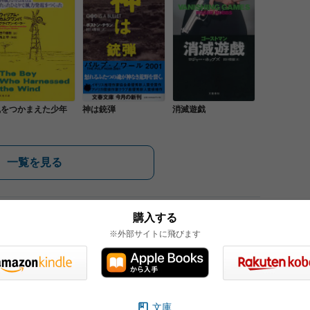
風をつかまえた少年
神は銃弾
消滅遊戯
一覧を見る
購入する
※外部サイトに飛びます
想をお寄せください。
文庫