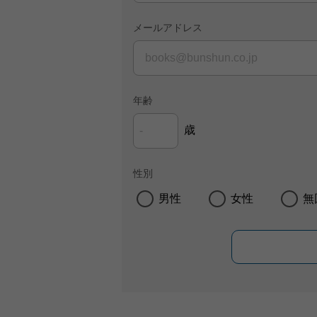
メールアドレス
年齢
歳
性別
男性
女性
無