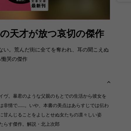
位の天才が放つ哀切の傑作
ない。荒んだ街に全てを奪われ、耳の聞こえぬ
る慟哭の傑作
イヴ。暴君のような父親のもとでの生活から彼女を
は非情で……。いや、本書の美点はあらすじでは伝わ
に甘んじることをよしとせぬ女たちの凛々しい姿
たらす傑作。解説・北上次郎