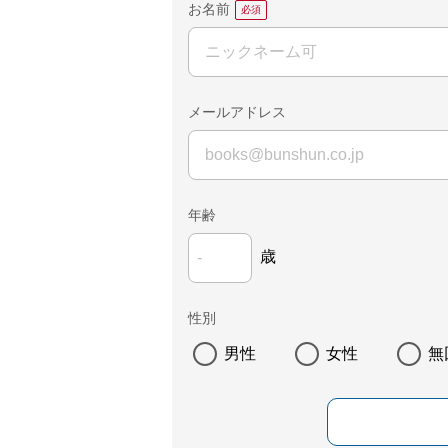
お名前
メールアドレス
年齢
歳
性別
男性
女性
無