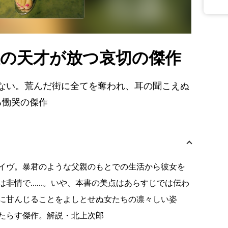
位の天才が放つ哀切の傑作
ない。荒んだ街に全てを奪われ、耳の聞こえぬ
る慟哭の傑作
イヴ。暴君のような父親のもとでの生活から彼女を
は非情で……。いや、本書の美点はあらすじでは伝わ
に甘んじることをよしとせぬ女たちの凛々しい姿
たらす傑作。解説・北上次郎