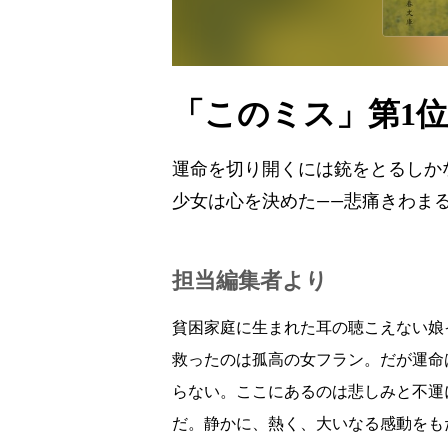
「このミス」第1
運命を切り開くには銃をとるしか
少女は心を決めた——悲痛きわま
担当編集者より
貧困家庭に生まれた耳の聴こえない娘
救ったのは孤高の女フラン。だが運命
らない。ここにあるのは悲しみと不運
だ。静かに、熱く、大いなる感動をも