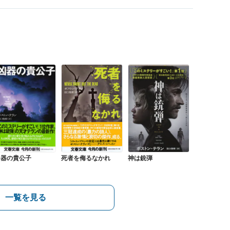
凶器の貴公子
死者を侮るなかれ
神は銃弾
一覧を見る