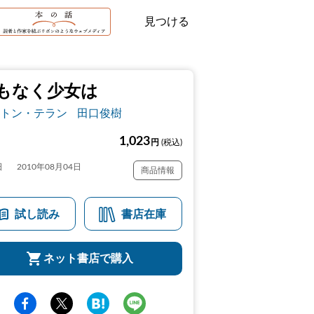
見つける
もなく少女は
トン・テラン
田口俊樹
1,023
円
(税込)
日
2010年08月04日
商品情報
試し読み
書店在庫
ネット書店で購入