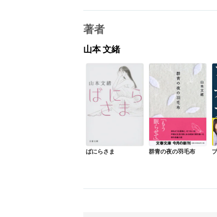
著者
山本 文緒
ばにらさま
群青の夜の羽毛布