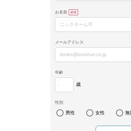
お名前
メールアドレス
年齢
歳
性別
男性
女性
無