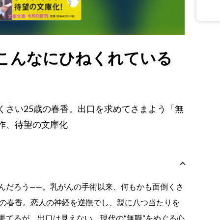
こんなにひねくれている
くさい25歳の春香。出口を求めてさまよう「無
作、待望の文庫化
んだろう——。乳がんの手術以来、何もかも面倒くさ
歳の春香。恋人の神経を逆撫でし、親に八つ当たりを
果てるが、出口は見えない。現代の“無職”をめぐる心