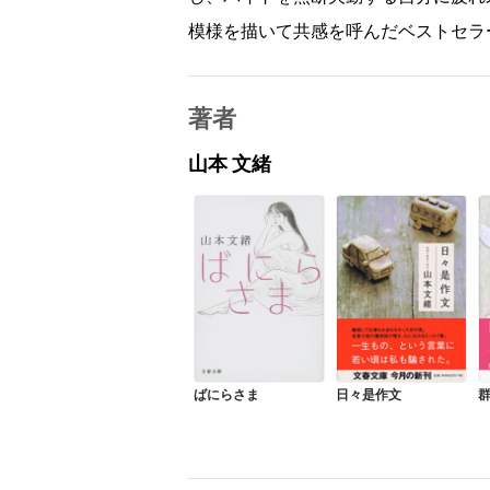
模様を描いて共感を呼んだベストセラ
著者
山本 文緒
ばにらさま
日々是作文