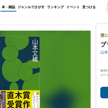
本・雑誌
ジャンルでさがす
ランキング
イベント
見つける
第1
プ
山本
発売
コー