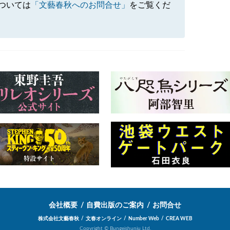
ついては
「文藝春秋へのお問合せ」
をご覧くだ
会社概要
自費出版のご案内
お問合せ
株式会社文藝春秋
文春オンライン
Number Web
CREA WEB
Copyright © Bungeishunju Ltd.