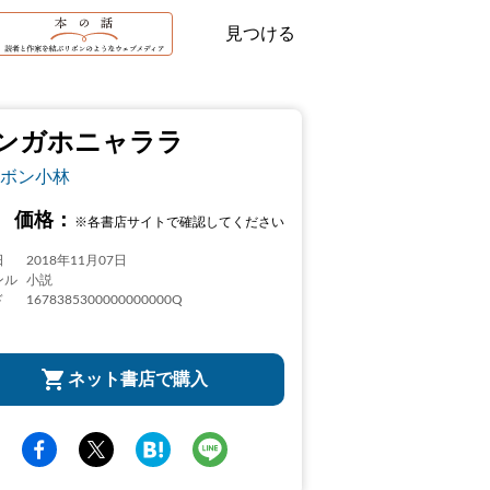
見つける
ンガホニャララ
ボン小林
価格：
※各書店サイトで確認してください
日
2018年11月07日
ンル
小説
ド
1678385300000000000Q
ネット書店で購入