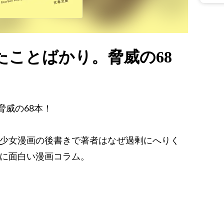
たことばかり。脅威の68
脅威の68本！
 少女漫画の後書きで著者はなぜ過剰にへりく
高に面白い漫画コラム。