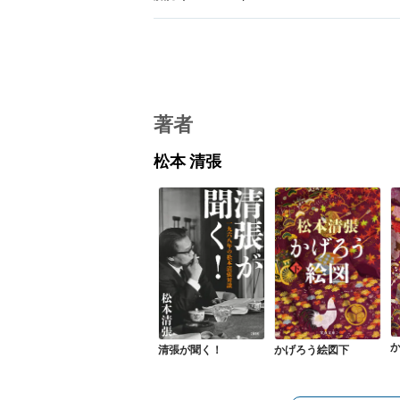
著者
松本 清張
清張が聞く！
かげろう絵図下