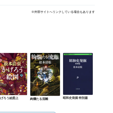
※外部サイトへリンクしている場合もあります
昭和史発掘 特別篇
かげろう絵図上
絢爛たる流離