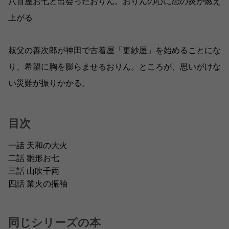
八百屋お七と出会ったおりん。おりんの心に恋の炎が燃え
上がる
叔父の善次郎が神田で古着屋「更紗屋」を始めることにな
り、希望に胸を膨らませるおりん。ところが、思いがけな
い災難が振りかかる。
目次
一話 天和の大火
二話 雛形お七
三話 山吹千両
四話 業火の振袖
同じシリーズの本