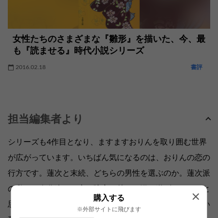
女性たちのさまざまな『雛形』を描いた、今、最
も『読ませる』時代小説シリーズ
2016.02.18
書評
担当編集者より
シリーズも4作目となり、ますますおりんを取り囲む世界
が広がっています。いちばん気になるのは、おりんの恋の
行方です。蓮次と末続、どちらの男性を選ぶのか。蓮次派
の私は、身分違いの恋の障害を越えて添い遂げてほしいと
購入する
思いながらも、みなしごだった末続が小さいころから恋い
※外部サイトに飛びます