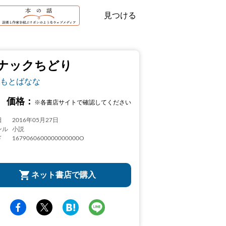
見つける
ナックちどり
もとばなな
価格：
※各書店サイトで確認してください
日
2016年05月27日
ンル
小説
ド
1679060600000000000O
ネット書店で購入