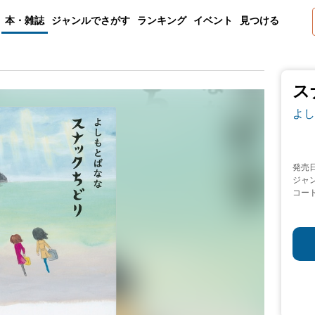
本・雑誌
ジャンルでさがす
ランキング
イベント
見つける
ス
よし
発売
ジャ
コー