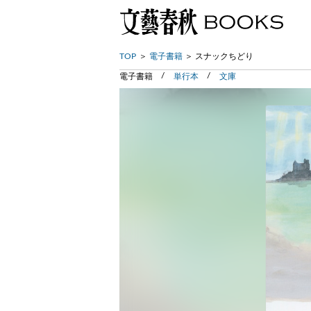
TOP
電子書籍
スナックちどり
電子書籍
単行本
文庫