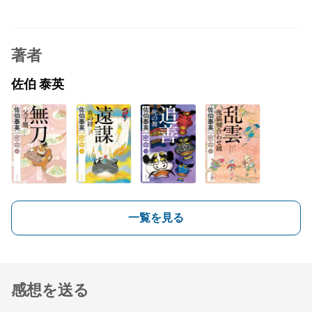
著者
佐伯 泰英
一覧を見る
感想を送る