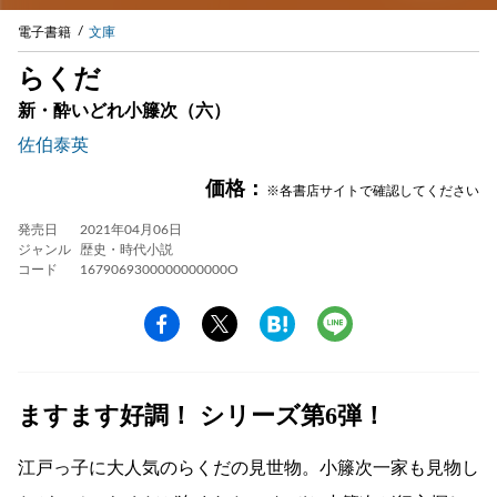
電子書籍
文庫
らくだ
新・酔いどれ小籐次（六）
佐伯泰英
価格：
※各書店サイトで確認してください
発売日
2021年04月06日
ジャンル
歴史・時代小説
コード
1679069300000000000O
ますます好調！ シリーズ第6弾！
江戸っ子に大人気のらくだの見世物。小籐次一家も見物し