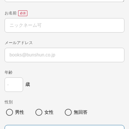
お名前
メールアドレス
年齢
歳
性別
男性
女性
無回答