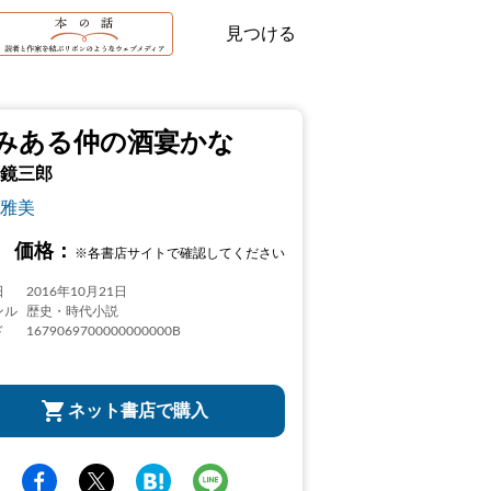
見つける
みある仲の酒宴かな
鏡三郎
雅美
価格：
※各書店サイトで確認してください
日
2016年10月21日
ンル
歴史・時代小説
ド
1679069700000000000B
ネット書店で購入