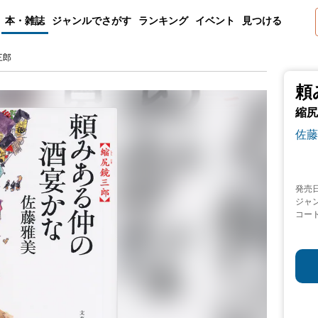
本・雑誌
ジャンルでさがす
ランキング
イベント
見つける
三郎
頼
縮尻
佐藤
発売
ジャ
コー