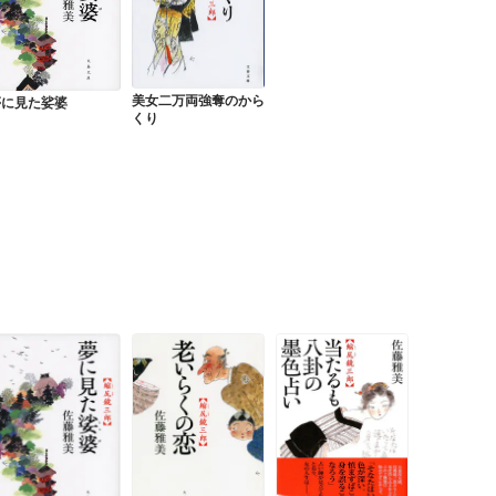
美女二万両強奪のから
夢に見た娑婆
くり