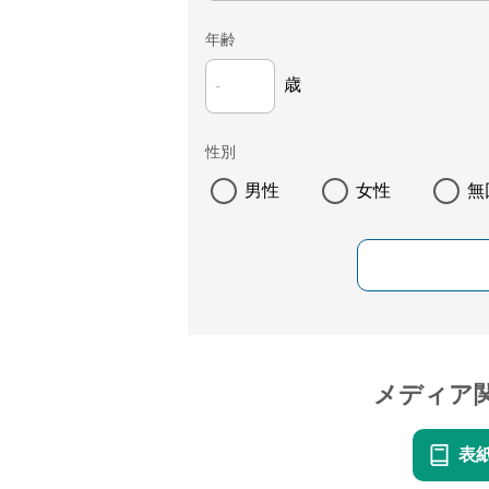
年齢
歳
性別
男性
女性
無
メディア
表