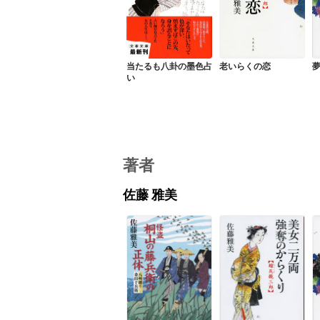
当たるも八卦の墨色占
老いらくの恋
い
著者
佐藤 雅美