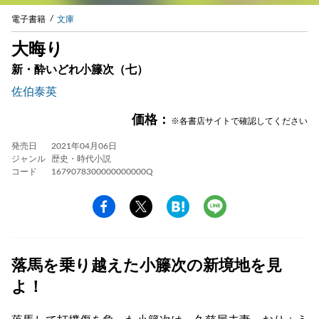
電子書籍
文庫
大晦り
新・酔いどれ小籐次（七）
佐伯泰英
価格：
※各書店サイトで確認してください
発売日
2021年04月06日
ジャンル
歴史・時代小説
コード
1679078300000000000Q
落馬を乗り越えた小籐次の新境地を見
よ！