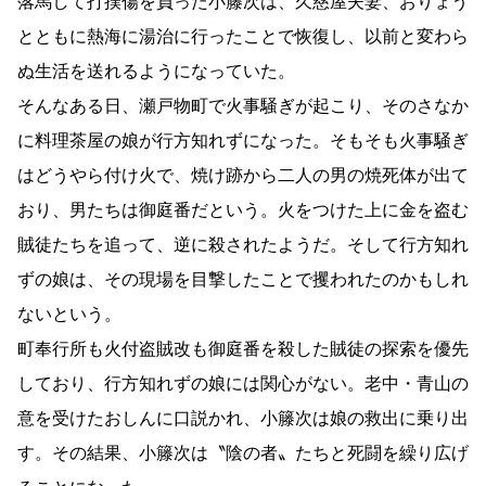
落馬して打撲傷を負った小籐次は、久慈屋夫妻、おりょう
とともに熱海に湯治に行ったことで恢復し、以前と変わら
ぬ生活を送れるようになっていた。
そんなある日、瀬戸物町で火事騒ぎが起こり、そのさなか
に料理茶屋の娘が行方知れずになった。そもそも火事騒ぎ
はどうやら付け火で、焼け跡から二人の男の焼死体が出て
おり、男たちは御庭番だという。火をつけた上に金を盗む
賊徒たちを追って、逆に殺されたようだ。そして行方知れ
ずの娘は、その現場を目撃したことで攫われたのかもしれ
ないという。
町奉行所も火付盗賊改も御庭番を殺した賊徒の探索を優先
しており、行方知れずの娘には関心がない。老中・青山の
意を受けたおしんに口説かれ、小籐次は娘の救出に乗り出
す。その結果、小籐次は〝陰の者〟たちと死闘を繰り広げ