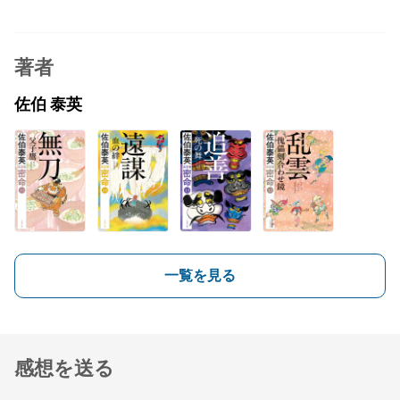
著者
佐伯 泰英
一覧を見る
感想を送る