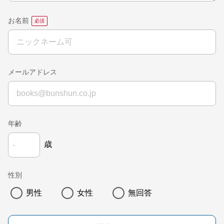
お名前
メールアドレス
年齢
歳
性別
男性
女性
無回答