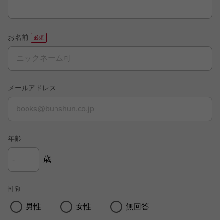
お名前
メールアドレス
年齢
歳
性別
男性
女性
無回答