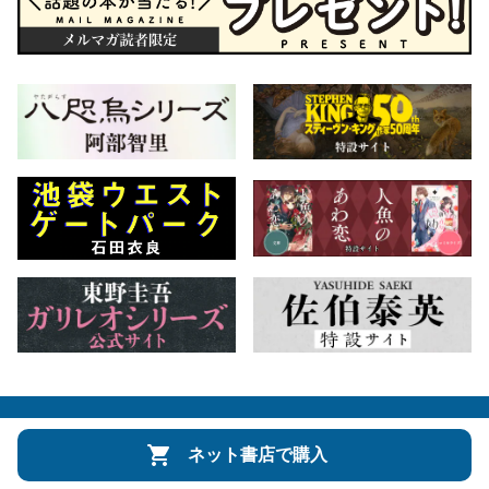
会社概要
自費出版のご案内
お問合せ
ネット書店で購入
株式会社文藝春秋
文春オンライン
Number Web
CREA WEB
Copyright © Bungeishunju Ltd.