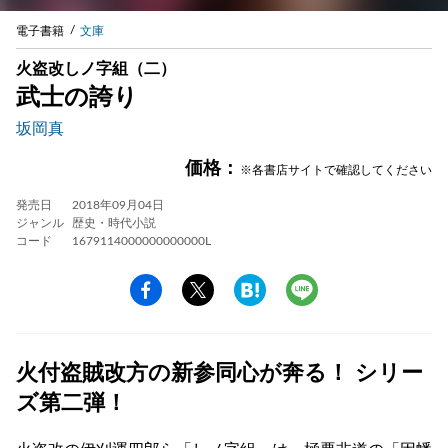
電子書籍
文庫
火盗改しノ字組（二）
武士の誇り
坂岡真
価格：
※各書店サイトで確認してください
発売日
2018年09月04日
ジャンル
歴史・時代小説
コード
1679114000000000000L
火付盗賊改方の新参同心が奔る！ シリー
ズ第二弾！