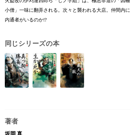
火盗改の伊刈運四郎ら「しノ字組」は、極悪非道の「因幡
小僧」一味に翻弄される。次々と襲われる大店。仲間内に
内通者がいるのか!?
同じシリーズの本
著者
坂岡 真