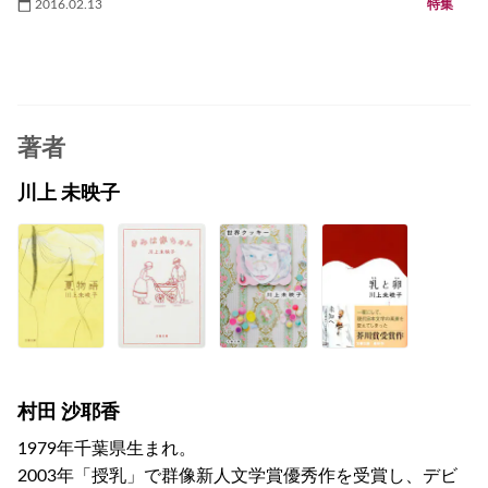
2016.02.13
特集
著者
川上 未映子
村田 沙耶香
1979年千葉県生まれ。
2003年「授乳」で群像新人文学賞優秀作を受賞し、デビ