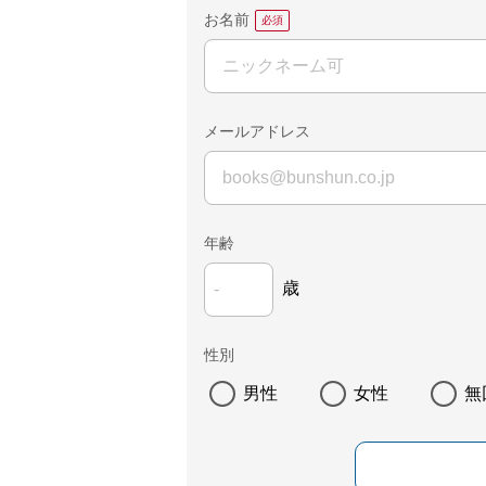
お名前
メールアドレス
年齢
歳
性別
男性
女性
無