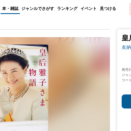
本・雑誌
ジャンルでさがす
ランキング
イベント
見つける
皇
友納
発売
ジャ
コー