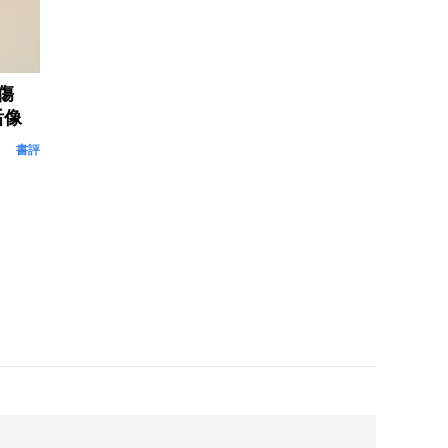
傷
后像
書評