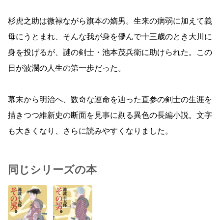
杉虎之助は微禄ながら旗本の嫡男。生来の病弱に加えて義
母にうとまれ、そんな我が身を儚んで十三歳のとき大川に
身を投げるが、謎の剣士・池本茂兵衛に助けられた。この
日が波瀾の人生の第一歩だった。
幕末から明治へ、数奇な運命を辿った直参の剣士の生涯を
描きつつ維新史の断面を見事に剔る異色の長編小説。文字
も大きくなり、さらに読みやすくなりました。
同じシリーズの本