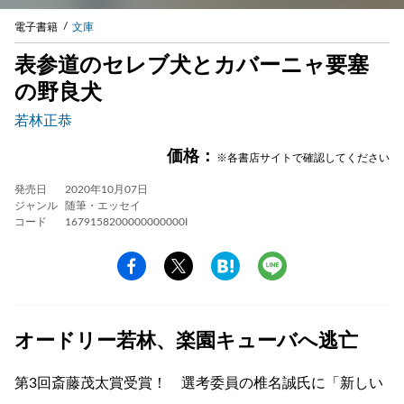
電子書籍
文庫
表参道のセレブ犬とカバーニャ要塞
の野良犬
若林正恭
価格：
※各書店サイトで確認してください
発売日
2020年10月07日
ジャンル
随筆・エッセイ
コード
1679158200000000000I
オードリー若林、楽園キューバへ逃亡
第3回斎藤茂太賞受賞！ 選考委員の椎名誠氏に「新しい