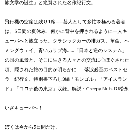
旅文学の誕生」と絶賛された名作紀行文。
飛行機の空席は残り1席――芸人として多忙を極める著者
は、5日間の夏休み、何かに背中を押されるように一人キ
ューバへと旅立った。クラシックカーの排ガス、革命、ヘ
ミングウェイ、青いカリブ海……「日本と逆のシステム」
の国の風景と、そこに生きる人々との交流に心ほぐされた
頃、隠された旅の目的が明らかに――落涙必至のベストセ
ラー紀行文。特別書下ろし3編「モンゴル」「アイスラン
ド」「コロナ後の東京」収録。解説・Creepy Nuts DJ松永
いざキューバへ！
ぼくは今から5日間だけ、