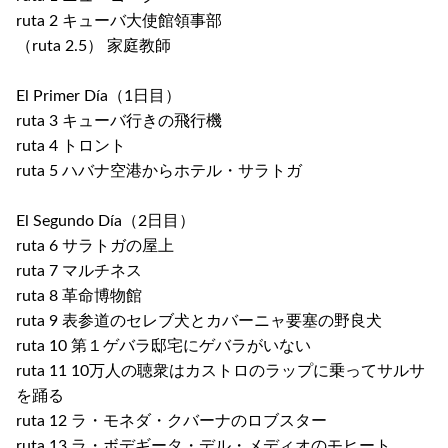
ruta 2 キューバ大使館領事部
（ruta 2.5） 家庭教師
El Primer Día（1日目）
ruta 3 キューバ行きの飛行機
ruta 4 トロント
ruta 5 ハバナ空港からホテル・サラトガ
El Segundo Día（2日目）
ruta 6 サラトガの屋上
ruta 7 マルチネス
ruta 8 革命博物館
ruta 9 表参道のセレブ犬とカバーニャ要塞の野良犬
ruta 10 第１ゲバラ邸宅にゲバラがいない
ruta 11 10万人の聴衆はカストロのラップに乗ってサルサ
を踊る
ruta 12 ラ・モネダ・クバーナのロブスター
ruta 13 ラ・ボデギータ・デル・メディオのモヒート