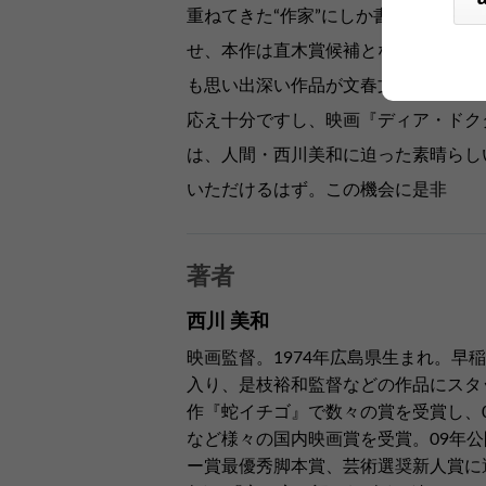
重ねてきた“作家”にしか書きえない“
せ、本作は直木賞候補となるなど高い
も思い出深い作品が文春文庫に登場で
応え十分ですし、映画『ディア・ドク
は、人間・西川美和に迫った素晴らし
いただけるはず。この機会に是非
著者
西川 美和
映画監督。1974年広島県生まれ。早
入り、是枝裕和監督などの作品にスタッ
作『蛇イチゴ』で数々の賞を受賞し、
など様々の国内映画賞を受賞。09年
ー賞最優秀脚本賞、芸術選奨新人賞に