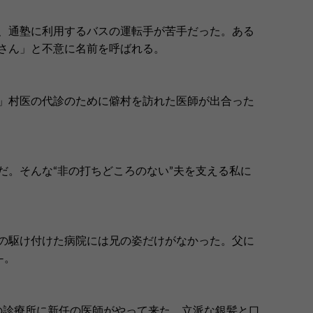
、通塾に利用するバスの運転手が苦手だった。ある
さん」と不意に名前を呼ばれる。
」村医の代診のために僻村を訪れた医師が出合った
だ。そんな“非の打ちどころのない”夫を支える私に
の駆け付けた病院には兄の姿だけがなかった。父に
―。
町の診療所に新任の医師がやって来た。立派な銀髪と口