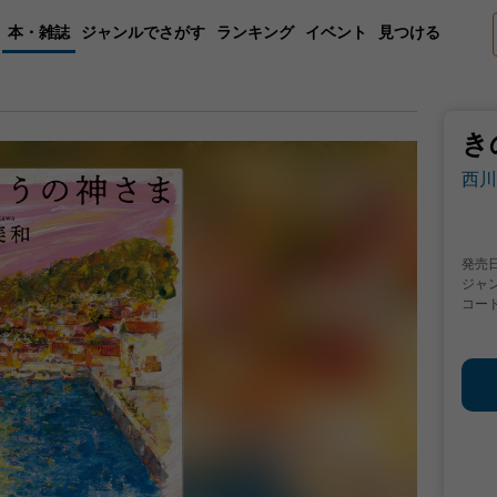
本・雑誌
ジャンルでさがす
ランキング
イベント
見つける
き
西川
発売
ジャ
コー