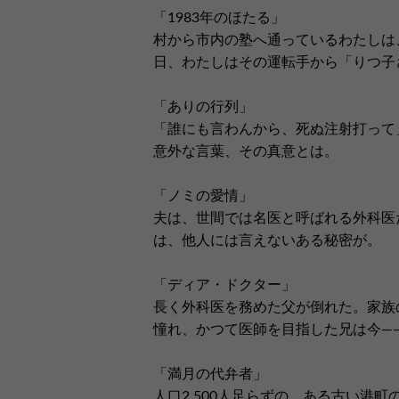
「1983年のほたる」
村から市内の塾へ通っているわたしは
日、わたしはその運転手から「りつ子
「ありの行列」
「誰にも言わんから、死ぬ注射打って
意外な言葉、その真意とは。
「ノミの愛情」
夫は、世間では名医と呼ばれる外科医
は、他人には言えないある秘密が。
「ディア・ドクター」
長く外科医を務めた父が倒れた。家族
憧れ、かつて医師を目指した兄は今―
「満月の代弁者」
人口2,500人足らずの、ある古い港