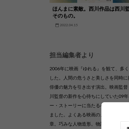
ほんまに素敵。西川作品は西川
そのもの。
2022.04.15
担当編集者より
2006年に映画『ゆれる』を観て、多
した。人間の危うさと美しさを同時に
俳優の魅力を引き出す演出。映画監督
川監督の新作を心待ちにしていた09
ー・ストーリーに当たる小説集『きの
ました。よくある映画のノベライズと
章。巧みな人物造形。物語世界を豊か