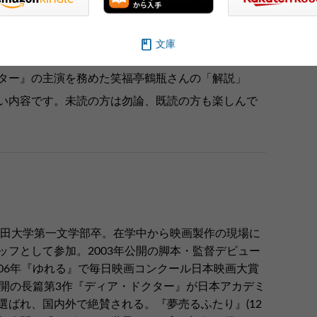
小説”でした。小説家・西川美和は小説業界を沸き立た
評価を得ました。そんな、われわれ読書人にとって
文庫
す。本書のために書き下ろした「あとがき」は読み
ター』の主演を務めた笑福亭鶴瓶さんの「解説」
い内容です。未読の方は勿論、既読の方も楽しんで
稲田大学第一文学部卒。在学中から映画製作の現場に
フとして参加。2003年公開の脚本・監督デビュー
06年『ゆれる』で毎日映画コンクール日本映画大賞
公開の長篇第3作『ディア・ドクター』が日本アカデミ
選ばれ、国内外で絶賛される。『夢売るふたり』(12