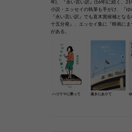
年)、『永い言い訳』(16年)に続く
小説・エッセイの執筆も手がけ、『ゆ
『永い言い訳』でも直木賞候補となる
十五分発』、エッセイ集に『映画にま
がある。
ハコウマに乗って
遠きにありて