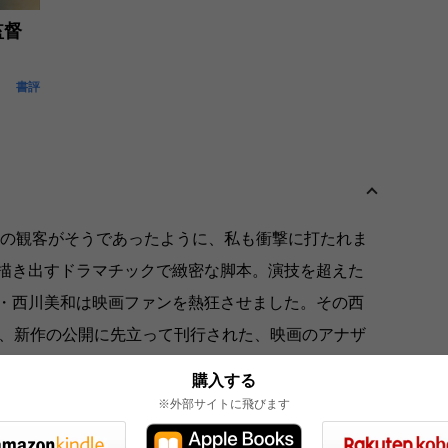
監督
書評
くの観客がそうであったように、私も衝撃に打たれま
描き出すドラマチックで緻密な脚本。演技を超えた
・西川美和は映画ファンを熱狂させました。その西
年、新作の公開に先立って刊行された、映画のアナザ
うの神さま』を読んで、私は二度目の衝撃に打たれ
購入する
は次元の違うものだったのです。品良く、簡潔な文
※外部サイトに飛びます
にする意外性のあるディテール。読み書きを好んで