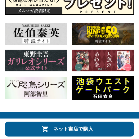
会社概要
自費出版のご案内
お問合せ
ネット書店で購入
株式会社文藝春秋
文春オンライン
Number Web
CREA WEB
Copyright © Bungeishunju Ltd.