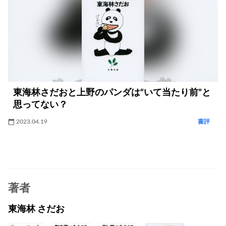
東海林さだおと上野のパンダは“いて当たり前”と
思ってない？
2023.04.19
書評
著者
東海林 さだお