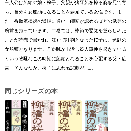
主人公は船頭の娘・桜子。父親が猪牙船を操る姿を見て育
ち、自分も女船頭になることを夢見ている女性です。ま
た、香取流棒術の道場に通い、師匠が認めるほどの武芸の
腕前を持っています。二巻では、棒術で悪党を懲らしめた
ことが読売で書かれ、江戸で評判となった桜子は、念願の
女船頭となります。舟盗賊が出没し殺人事件も起きている
という物騒なこの時期に船頭となることを心配する父・広
吉。そんななか、桜子に思わぬ悲劇が……。
同じシリーズの本