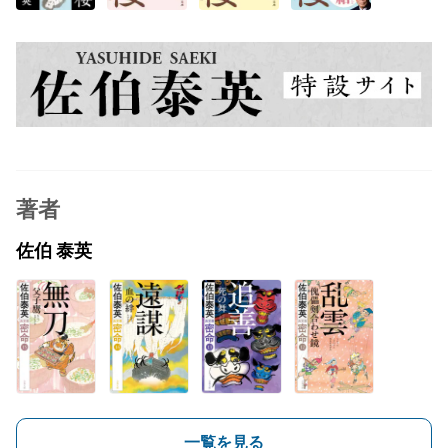
著者
佐伯 泰英
一覧を見る