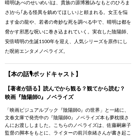
晴明(あべのせいめい)は、貴族の源博雅(みなもとのひろま
さ)から｢ある怪異を鎮めてほしい｣と頼まれる。女王を悩
ます金の龍や、若者の奇妙な死を調べる中で、晴明は都を
脅かす邪悪な呪いに巻き込まれていく。実在した陰陽師、
安倍晴明の生誕1100年を迎え、人気シリーズを原作にし
た呪術エンタメノベライズ。
【本の話🎙ポッドキャスト】
【著者が語る】読んでから観る？観てから読む？
映画『陰陽師0』ノベライズ
「映画ビジュアルブック『陰陽師0』の世界」と一緒に、
文春文庫で発売中の『陰陽師0』ノベライズ本も夢枕獏さ
んにお渡ししました。こちらのノベライズは、佐藤嗣麻子
監督の脚本をもとに、ライターの前川奈緒さんが書き起こ