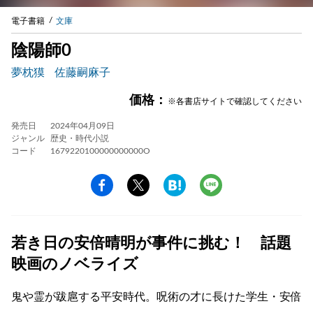
電子書籍
文庫
陰陽師0
夢枕獏
佐藤嗣麻子
価格：
※各書店サイトで確認してください
発売日
2024年04月09日
ジャンル
歴史・時代小説
コード
1679220100000000000O
若き日の安倍晴明が事件に挑む！ 話題
映画のノベライズ
鬼や霊が跋扈する平安時代。呪術の才に長けた学生・安倍