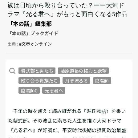
族は日頃から殴り合っていた？ーー大河ド
ラマ『光る君へ』がもっと面白くなる5作品
「本の話」編集部
「本の話」ブックガイド
出典 :
#文春オンライン
紫式部と男たち
藤原道長の権力と欲望
殴り合う貴族たち
月ぞ流るる
陰陽師
陰陽師0
光る君へ
千年の時を超えて読み継がれる『源氏物語』を書い
た紫式部。その波乱に満ちた人生を描く大河ドラマ
『光る君へ』が好調だ。平安時代後期の摂関政治最盛