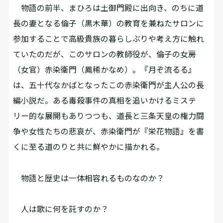
物語の前半、まひろは土御門殿に出向き、のちに道
長の妻となる倫子（黒木華）の教育を兼ねたサロンに
参加することで高級貴族の暮らしぶりや考え方に触れ
ていたのだが、このサロンの教師役が、倫子の女房
（女官）赤染衛門（鳳稀かなめ）。『月ぞ流るる』
は、五十代なかばとなったこの赤染衛門が主人公の長
編小説だ。ある毒殺事件の真相を追いかけるミステ
リー的な展開もありつつも、道長と三条天皇の権力闘
争や女性たちの悲哀が、赤染衛門が『栄花物語』を書
くに至る道のりと共に鮮やかに描かれる。
物語と歴史は一体相容れるものなのか？
人は歌に何を託すのか？