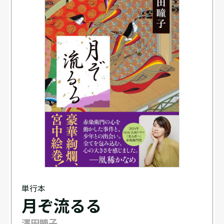
単行本
月ぞ流るる
澤田瞳子