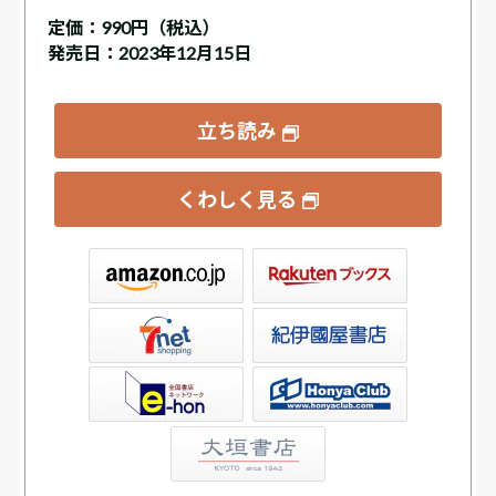
定価：
990円（税込）
発売日：2023年12月15日
立ち読み
くわしく見る
ックス
屋書店ウェブストア
Club