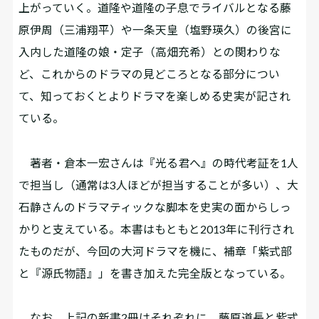
上がっていく。道隆や道隆の子息でライバルとなる藤
原伊周（三浦翔平）や一条天皇（塩野瑛久）の後宮に
入内した道隆の娘・定子（高畑充希）との関わりな
ど、これからのドラマの見どころとなる部分につい
て、知っておくとよりドラマを楽しめる史実が記され
ている。
著者・倉本一宏さんは『光る君へ』の時代考証を1人
で担当し（通常は3人ほどが担当することが多い）、大
石静さんのドラマティックな脚本を史実の面からしっ
かりと支えている。本書はもともと2013年に刊行され
たものだが、今回の大河ドラマを機に、補章「紫式部
と『源氏物語』」を書き加えた完全版となっている。
なお、上記の新書2冊はそれぞれに、藤原道長と紫式