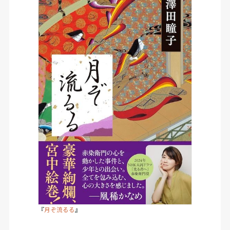
『
月ぞ流るる
』