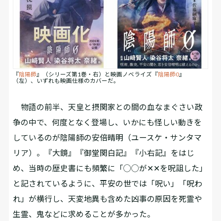
『
陰陽師
』（シリーズ第1巻・右）と映画ノベライズ『
陰陽師0
』
（左）、いずれも映画仕様のカバーだ。
物語の前半、天皇と摂関家との間の血なまぐさい政
争の中で、何度となく登場し、いかにも怪しい動きを
しているのが陰陽師の安倍晴明（ユースケ・サンタマ
リア）。『大鏡』『御堂関白記』『小右記』をはじ
め、当時の歴史書にも頻繁に「◯◯が✕✕を呪詛した」
と記されているように、平安の世では「呪い」「呪わ
れ」が横行し、天変地異も含めた凶事の原因を死霊や
生霊、鬼などに求めることが多かった。