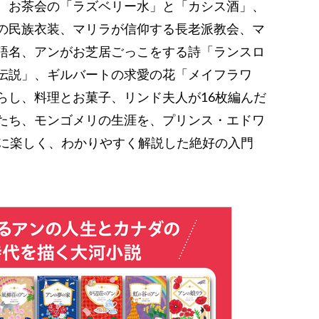
、お茶会の「ラズベリー水」と「カシス酒」、
の民族衣装、マリラが信仰する長老派教会、マ
語名、アンがお芝居ごっこをする詩「ランスロ
伝説」、ギルバートの求愛の花「メイフラワ
らし、料理とお菓子、リンド夫人が16枚編んだ
たち、モンゴメリの生涯を、プリンス・エドワ
もに楽しく、わかりやすく解説した絶好の入門