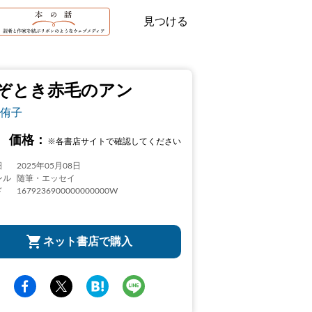
見つける
ぞとき赤毛のアン
侑子
価格：
※各書店サイトで確認してください
日
2025年05月08日
ンル
随筆・エッセイ
ド
1679236900000000000W
ネット書店で購入