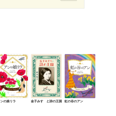
アンの娘リラ
金子みすゞと詩の王国
虹の谷のアン