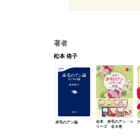
著者
松本 侑子
合本 赤毛のアン・シ
赤毛のアン論
リーズ 全８巻