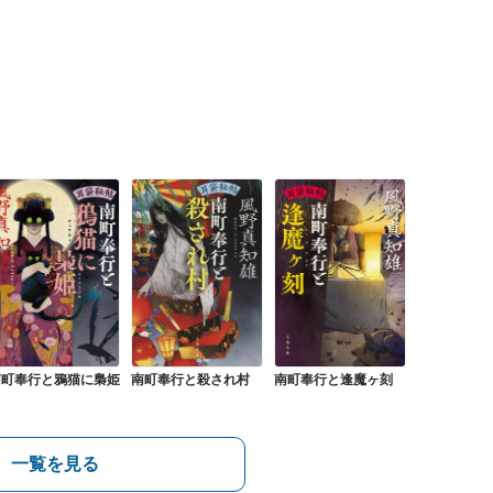
南町奉行と鴉猫に梟姫
南町奉行と殺され村
南町奉行と逢魔ヶ刻
一覧を見る