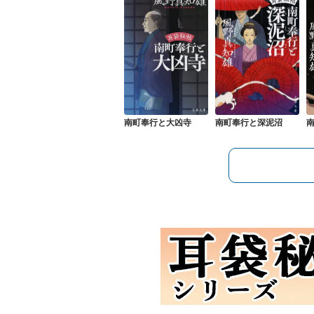
南町奉行と大凶寺
南町奉行と深泥沼