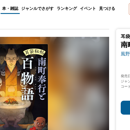
本・雑誌
ジャンルでさがす
ランキング
イベント
見つける
耳袋
南
風野
発売
ジャ
コー