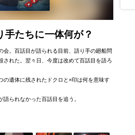
り手たちに一体何が？
の会。百話目が語られる目前、語り手の廻船問
殺された。翌々日、今度は改めて百話目を語ろ
つの遺体に残されたドクロと×印は何を意味す
が語られなかった百話目を追う。