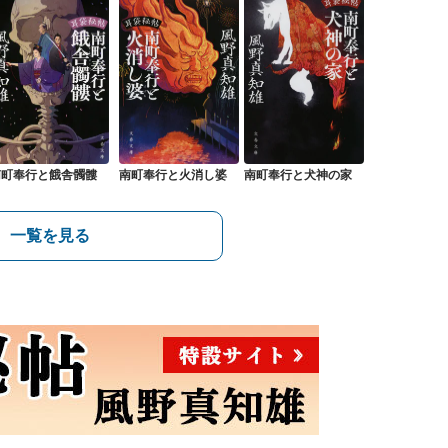
南町奉行と餓舎髑髏
南町奉行と火消し婆
南町奉行と犬神の家
一覧を見る