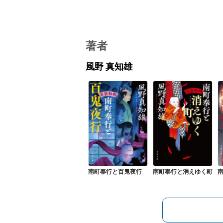
著者
風野 真知雄
南町奉行と百鬼夜行
南町奉行と消えゆく町