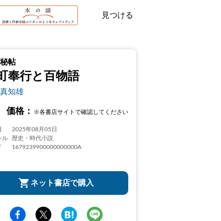
見つける
秘帖
町奉行と百物語
真知雄
価格：
※各書店サイトで確認してください
日
2025年08月05日
ンル
歴史・時代小説
ド
1679239900000000000A
ネット書店で購入