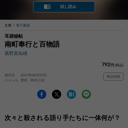
試し読み
文庫
電子書籍
耳袋秘帖
南町奉行と百物語
風野真知雄
792
円
(税込)
発売日
2025年08月05日
商品情報
ジャンル
歴史・時代小説
次々と殺される語り手たちに一体何が？