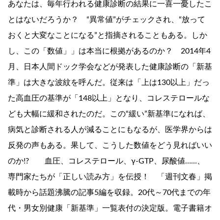
あなたは、毎年行われる健康診断の結果に一喜一憂したこ
とはないだろうか？ “異常値”がチェックされ、“放って
おくと大変なことになる”と指摘されることもある。しか
し、この「数値」」は本当に根拠があるのか？ 2014年4
月、日本人間ドック学会などが発表した健康診断の「新基
準」は大きな波紋を呼んだ。従来は「上は130以上」だっ
た高血圧の基準が「148以上」となり、コレステロールな
ども大幅に緩和されたのだ。この“緩い”新基準になれば、
病気と診断される人が減ることにもなるが、医学界からは
反発の声もある。果して、こうした数値をどう見ればいい
のか!? 血圧、コレステロール、γ-GTP、尿酸値……、
専門家たちが「正しい読み方」を伝授！ 「週刊文春」掲
載時から話題沸騰の記事5編を収録。20代～70代までの年
代・男女別健康「新基準」一覧表付の決定版。電子書籍オ