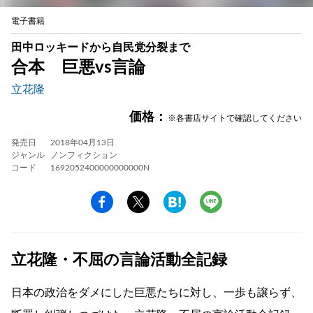
電子書籍
田中ロッキードから自民党分裂まで
合本 巨悪vs言論
立花隆
価格：
※各書店サイトで確認してください
発売日
2018年04月13日
ジャンル
ノンフィクション
コード
1692052400000000000N
立花隆・不屈の言論活動全記録
日本の政治をダメにした巨悪たちに対し、一歩も譲らず、